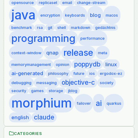
opensource
replicaset
email
change-stream
java
blog
encryption
keyboards
macos
benchmark
rsa
git
shell
markdown
gedächtnis
programming
performance
release
qnap
context-window
meta
poppydb
linux
memorymanagement
opinion
ai-generated
philosophy
future
ios
ergodox-ez
objective-c
debugging
messaging
society
security
games
storage
jblog
morphium
ai
failover
quarkus
claude
english
CATEGORIES