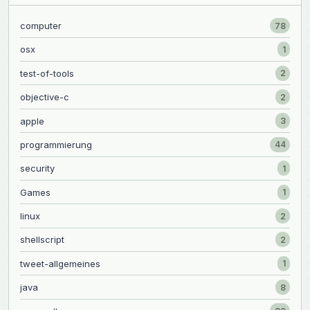
computer
78
osx
1
test-of-tools
2
objective-c
2
apple
3
programmierung
44
security
1
Games
1
linux
2
shellscript
2
tweet-allgemeines
1
java
8